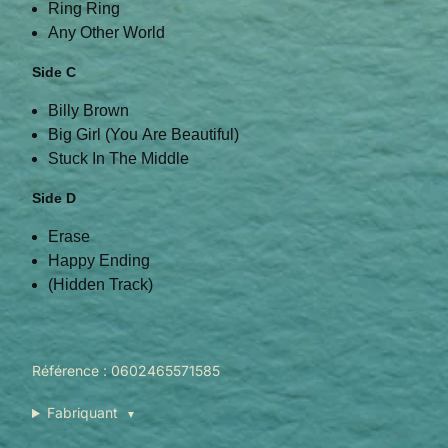
Ring Ring
Any Other World
Side C
Billy Brown
Big Girl (You Are Beautiful)
Stuck In The Middle
Side D
Erase
Happy Ending
(Hidden Track)
Référence : 0602465571585
Fabriquant
▼