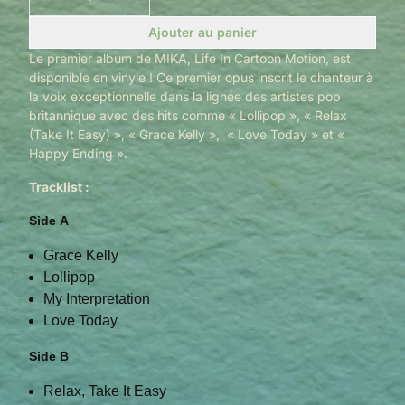
Ajouter au panier
Le premier album de MIKA, Life In Cartoon Motion, est
disponible en vinyle ! Ce premier opus inscrit le chanteur à
la voix exceptionnelle dans la lignée des artistes pop
britannique avec des hits comme « Lollipop », « Relax
(Take It Easy) », « Grace Kelly », « Love Today » et «
Happy Ending ».
Tracklist :
Side A
Grace Kelly
Lollipop
My Interpretation
Love Today
Side B
Relax, Take It Easy